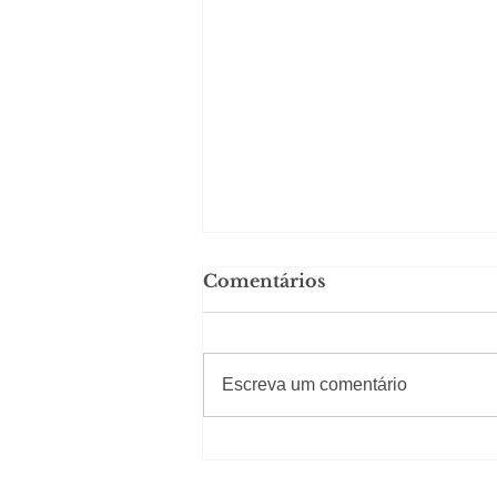
Comentários
#Sugestões
Escreva um comentário
Segurança jurídica em
debate