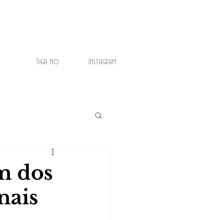
Siga no
Instagram
m dos
nais