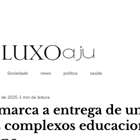
Coluna Social
Sociedade
news
política
saúde
. de 2025
1 min de leitura
marca a entrega de u
 complexos educacio