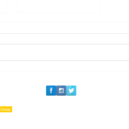
#Siga o Luxo_Aju
Carnaval 2027: Camarote
Nº1 inicia a venda de
ingressos de sua 36ª
edição
Enviar