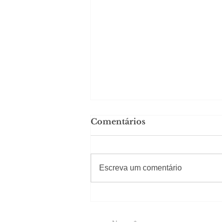
Comentários
#Sugestões
Escreva um comentário
Em Nossa Senhora das
Dores, lideranças
reforçam apoio a