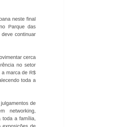
na neste final 
no Parque das 
 deve continuar 
ovimentar cerca 
ência no setor 
e a marca de R$ 
lecendo toda a 
julgamentos de 
m networking, 
oda a família, 
 exposições de 