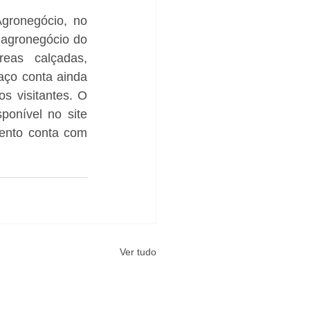
ronegócio, no 
agronegócio do 
eas calçadas, 
ço conta ainda 
s visitantes. O 
onível no site 
vento conta com 
Ver tudo