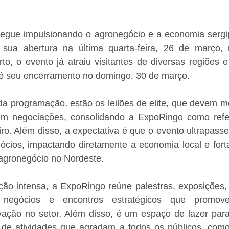
gue impulsionando o agronegócio e a economia sergipa
ua abertura na última quarta-feira, 26 de março, 
o, o evento já atraiu visitantes de diversas regiões e
é seu encerramento no domingo, 30 de março.
da programação, estão os leilões de elite, que devem m
m negociações, consolidando a ExpoRingo como refer
iro. Além disso, a expectativa é que o evento ultrapass
cios, impactando diretamente a economia local e forta
 agronegócio no Nordeste.
 intensa, a ExpoRingo reúne palestras, exposições, 
 negócios e encontros estratégicos que promove
ação no setor. Além disso, é um espaço de lazer para t
de atividades que agradam a todos os públicos, como