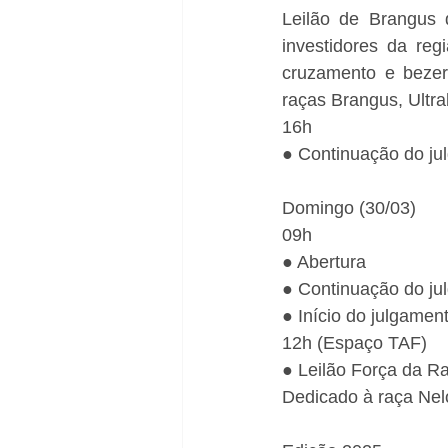
Leilão de Brangus 
investidores da reg
cruzamento e bezer
raças Brangus, Ultr
16h
● Continuação do ju
Domingo (30/03)
09h
● Abertura
● Continuação do j
● Início do julgame
12h (Espaço TAF)
● Leilão Força da R
Dedicado à raça Nel