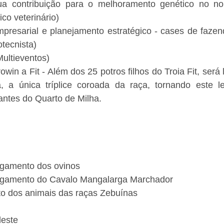
a contribuição para o melhoramento genético no nor
co veterinário)
mpresarial e planejamento estratégico - cases de fazen
tecnista)
ultieventos)
win a Fit - Além dos 25 potros filhos do Troia Fit, será
 a única tríplice coroada da raça, tornando este l
antes do Quarto de Milha.
lgamento dos ovinos
ulgamento do Cavalo Mangalarga Marchador
nto dos animais das raças Zebuínas
deste