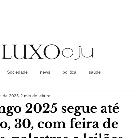
Coluna Social
Sociedade
news
política
saúde
. de 2025
2 min de leitura
go 2025 segue até
, 30, com feira de