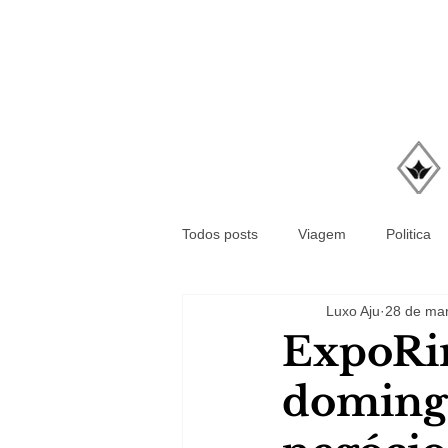
Todos posts
Viagem
Politica
Luxo Aju
28 de mar
ExpoRin
domingo