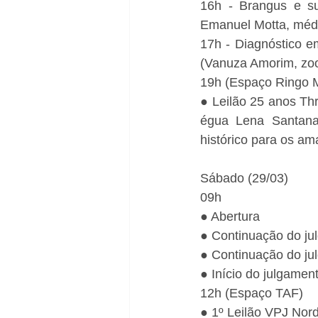
16h - Brangus e su
Emanuel Motta, médi
17h - Diagnóstico e
(Vanuza Amorim, zoo
19h (Espaço Ringo M
● Leilão 25 anos Thro
égua Lena Santana,
histórico para os am
Sábado (29/03)
09h
● Abertura
● Continuação do ju
● Continuação do j
● Início do julgame
12h (Espaço TAF)
● 1º Leilão VPJ Nor