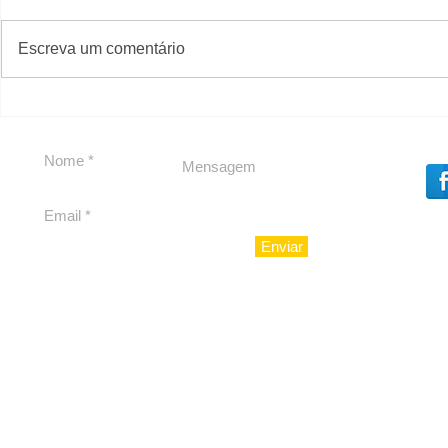
#S
#Sugestões
Escreva um comentário
Política by Adiberto de
Tradição e
Souza
23 Anos da
Imobiliári
Enviar