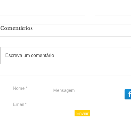
Comentários
#S
#Sugestões
Escreva um comentário
Segurança jurídica em
Private C
debate
Caju
Enviar