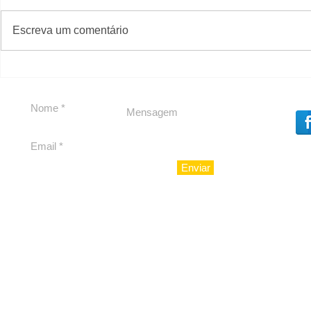
#S
#Sugestões
Escreva um comentário
Segurança jurídica em
Private C
debate
Caju
Enviar