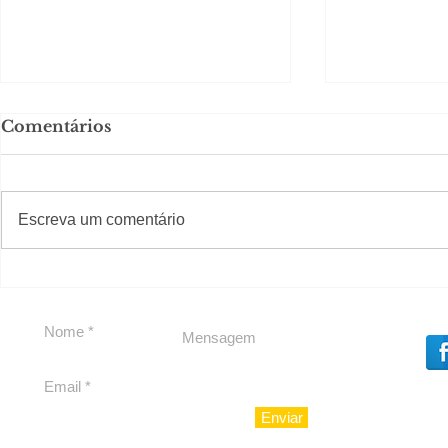
Comentários
#S
#Sugestões
Escreva um comentário
Segurança jurídica em
Private C
debate
Caju
Enviar