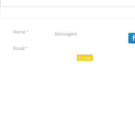
Em Nossa Senhora das
Carolina H
Dores, lideranças
experiênc
reforçam apoio a
para São 
Cláudio Mitidieri
Enviar