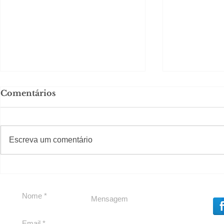
Comentários
#S
#Sugestões
Escreva um comentário
Em Nossa Senhora das
Carolina H
Dores, lideranças
experiênc
reforçam apoio a
para São 
Cláudio Mitidieri