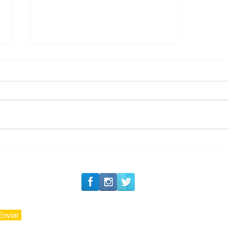
#Siga o Luxo_Aju
Private Concierge da
Caju
Enviar