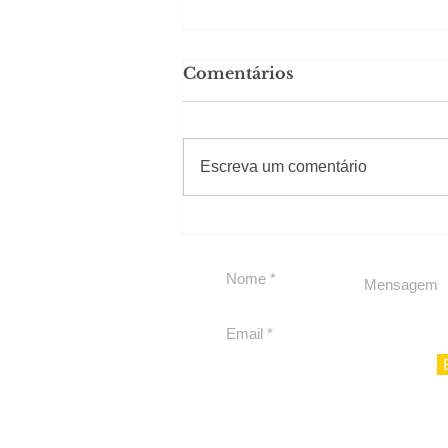
Comentários
#Sugestões
Escreva um comentário
Carolina Herrera traz
experiência 212 Mansion
para São Paulo