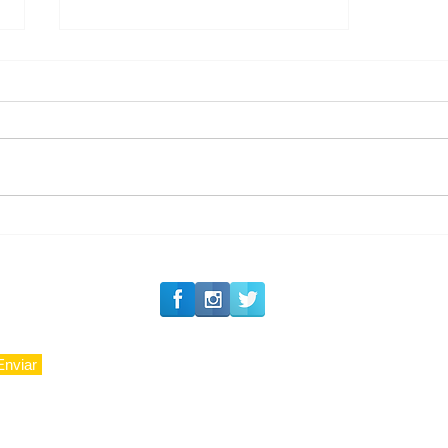
#Siga o Luxo_Aju
CAJUCIDADE
Enviar