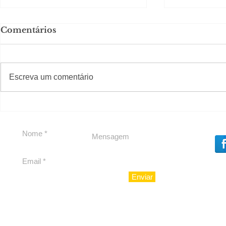
Comentários
#S
#Sugestões
Escreva um comentário
Segurança jurídica em
Private C
debate
Caju
Enviar