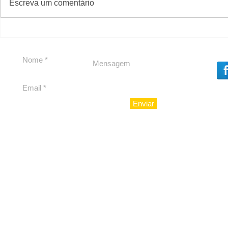
Escreva um comentário
Em Nossa Senhora das
Carolina H
Dores, lideranças
experiênc
reforçam apoio a
para São 
Cláudio Mitidieri
Enviar