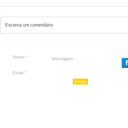
#S
#Sugestões
Escreva um comentário
Política by Adiberto de
Política b
Souza
Souza
Enviar