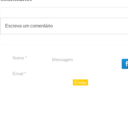
Solteirou!
#S
#Sugestões
Escreva um comentário
Romance n
Enviar