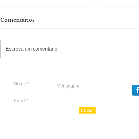
Comentários
Solteirou!
#S
#Sugestões
Escreva um comentário
Romance n
Enviar