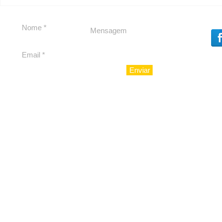
Carolina Herrera traz
experiência 212 Mansion
para São Paulo
Enviar