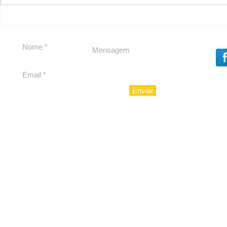
Em Nossa Senhora das
Carolina H
Dores, lideranças
experiênc
reforçam apoio a
para São 
Cláudio Mitidieri
Enviar