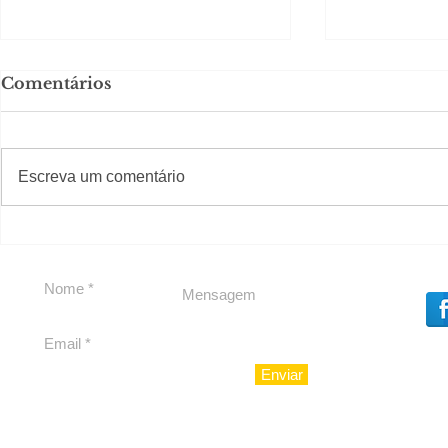
Comentários
#S
#Sugestões
Escreva um comentário
Agenda pe
Política by Adiberto de
Souza
Enviar