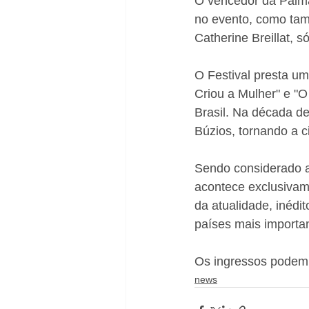
O vencedor da Palma
no evento, como tam
Catherine Breillat, s
O Festival presta u
Criou a Mulher" e "O
Brasil. Na década de
Búzios, tornando a 
Sendo considerado a p
acontece exclusivam
da atualidade, inédi
países mais importan
Os ingressos podem 
news