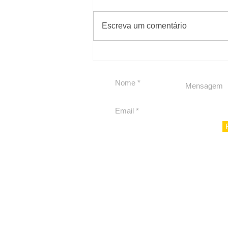
#Sugestões
Escreva um comentário
Carolina Herrera traz
experiência 212 Mansion
para São Paulo