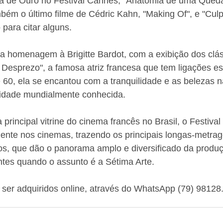
 de Ouro no Festival Cannes, "Anatomia de uma Queda
bém o último filme de Cédric Kahn, "Making Of", e "Cul
ó para citar alguns.
ma homenagem à Brigitte Bardot, com a exibição dos clá
 Desprezo", a famosa atriz francesa que tem ligações es
 60, ela se encantou com a tranquilidade e as belezas n
cidade mundialmente conhecida.
rincipal vitrine do cinema francês no Brasil, o Festival 
ente nos cinemas, trazendo os principais longas-metrag
tos, que dão o panorama amplo e diversificado da produ
tes quando o assunto é a Sétima Arte. 
ser adquiridos online, através do WhatsApp (79) 98128