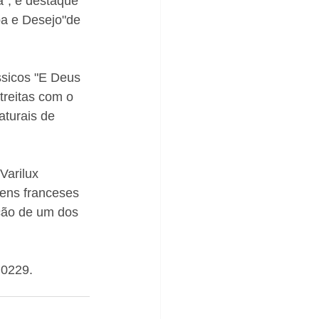
", é destaque 
pa e Desejo"de 
ssicos "E Deus 
treitas com o 
aturais de 
Varilux 
ens franceses 
ção de um dos 
.0229.