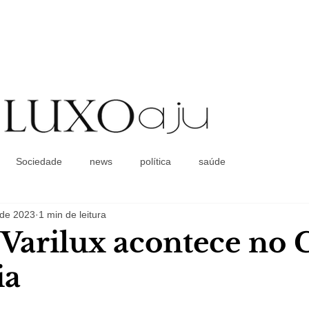
Coluna Social
Sociedade
news
política
saúde
 de 2023
1 min de leitura
l Varilux acontece no 
ia