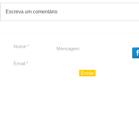
#S
#Sugestões
Escreva um comentário
Em Nossa Senhora das
Carolina H
Dores, lideranças
experiênc
reforçam apoio a
para São 
Cláudio Mitidieri
Enviar