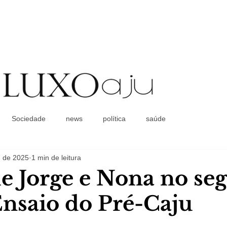
Coluna Social
Sociedade
news
política
saúde
. de 2025
1 min de leitura
de Jorge e Nona no s
Ensaio do Pré-Caju