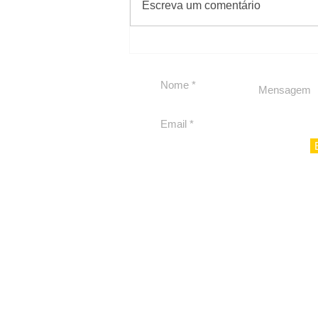
Escreva um comentário
Carolina Herrera traz
experiência 212 Mansion
para São Paulo