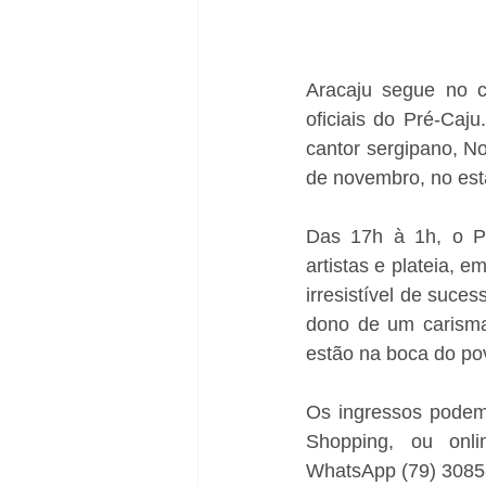
Aracaju segue no c
oficiais do Pré-Caj
cantor sergipano, No
de novembro, no est
Das 17h à 1h, o Pa
artistas e plateia, e
irresistível de suc
dono de um carisma
estão na boca do po
Os ingressos podem 
Shopping, ou onli
WhatsApp (79) 3085