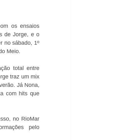
om os ensaios 
s de Jorge, e o 
r no sábado, 1º 
do Meio. 
ão total entre 
orge traz um mix 
erão. Já Nona, 
a com hits que 
sso, no RioMar 
ormações pelo 