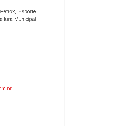
etrox, Esporte 
itura Municipal 
om.br