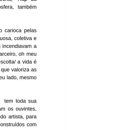
sfera, também 
 carioca pelas 
osa, coletiva e 
 incendiavam a 
rceiro, oh meu 
olta/ a vida é 
que valoriza as 
eu lado, mesmo 
 
 tem toda sua 
m os ouvintes, 
 artista, para 
construídos com 