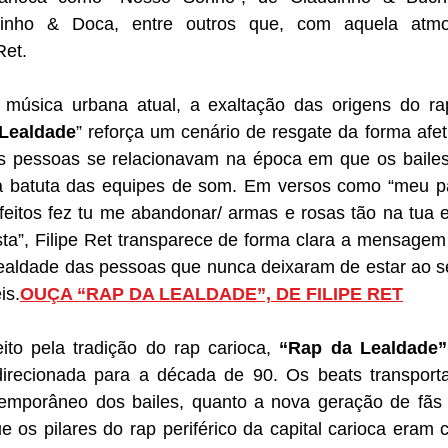
idinho & Doca, entre outros que, com aquela atmo
Ret.
música urbana atual, a exaltação das origens do rap
Lealdade
” reforça um cenário de resgate da forma afetu
s pessoas se relacionavam na época em que os bailes
 a batuta das equipes de som. Em versos como “meu pa
itos fez tu me abandonar/ armas e rosas tão na tua esc
ta”, Filipe Ret transparece de forma clara a mensagem 
lealdade das pessoas que nunca deixaram de estar ao s
is.
OUÇA “RAP DA LEALDADE”, DE FILIPE RET
to pela tradição do rap carioca,
 “Rap da Lealdade”
 direcionada para a década de 90. Os beats transporta
temporâneo dos bailes, quanto a nova geração de fãs do
 os pilares do rap periférico da capital carioca eram 