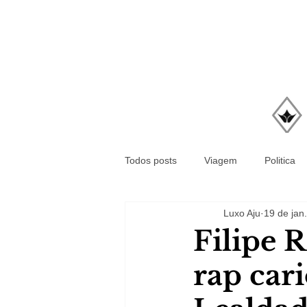
Todos posts
Viagem
Politica
Luxo Aju
19 de jan.
Filipe 
rap car