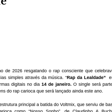
de
no de 2026 resgatando o rap consciente que celebrav
cias simples através da música. “
Rap da Lealdade”
  e
rmas digitais no dia 
14 de janeiro. 
O single será par
s do rap carioca que será lançado ainda este ano.
trutura principal a batida do Voltmix, que serviu de bas
carioca como “Nosso Sonho”, de Claudinho & Buch