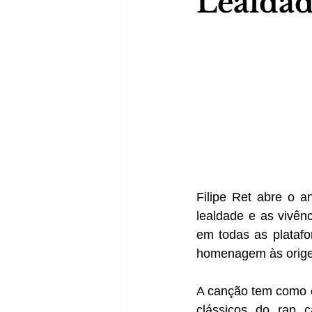
Lealda
Filipe Ret abre o a
lealdade e as vivên
em todas as platafo
homenagem às origen
A canção tem como es
clássicos do rap 