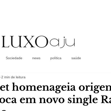
Coluna Social
Sociedade
news
política
saúde
2 min de leitura
Ret homenageia orige
ioca em novo single R