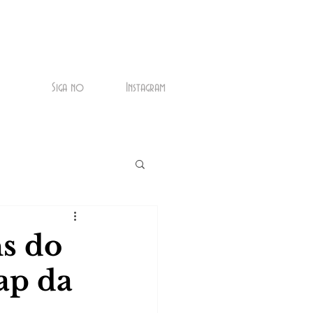
Siga no
Instagram
ns do
ap da