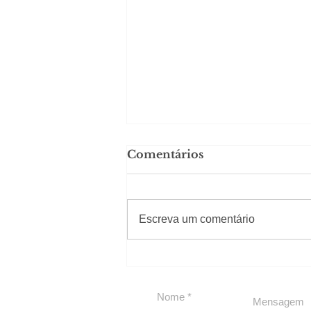
Comentários
#Sugestões
Escreva um comentário
Carolina Herrera traz
experiência 212 Mansion
para São Paulo