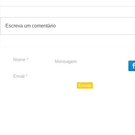
#S
#Sugestões
Escreva um comentário
Segurança jurídica em
Private C
debate
Caju
Enviar