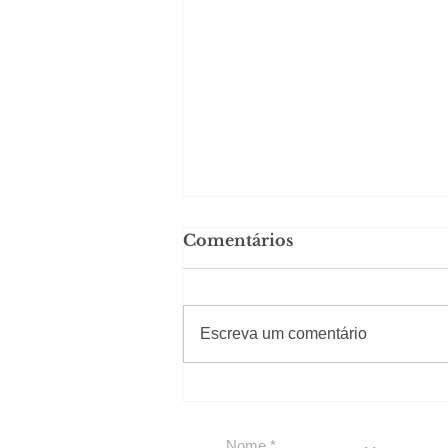
Comentários
#Sugestões
Escreva um comentário
Segurança jurídica em
debate