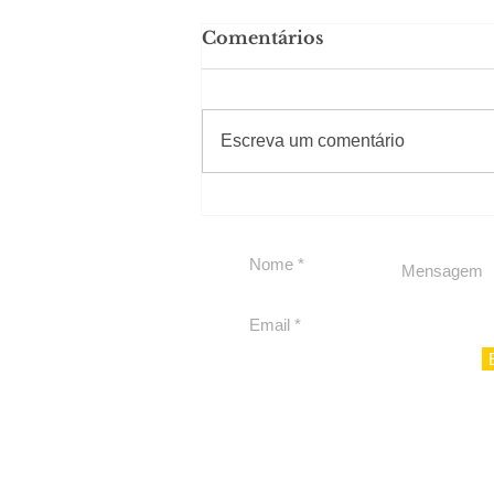
Comentários
#Sugestões
Escreva um comentário
Private Concierge da
Caju