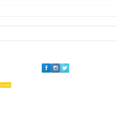
Solteirou!
#Siga o Luxo_Aju
Enviar