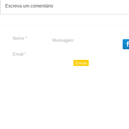
#S
#Sugestões
Escreva um comentário
Segurança jurídica em
Private C
debate
Caju
Enviar