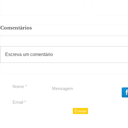
Comentários
#S
#Sugestões
CAJUCID
Escreva um comentário
Carolina Herrera traz
experiência 212 Mansion
para São Paulo
Enviar