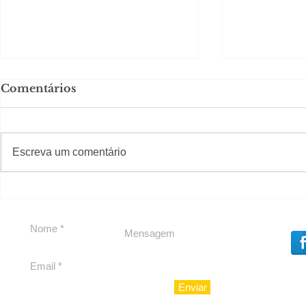
Comentários
#S
#Sugestões
CAJUCID
Escreva um comentário
Carolina Herrera traz
experiência 212 Mansion
para São Paulo
Enviar