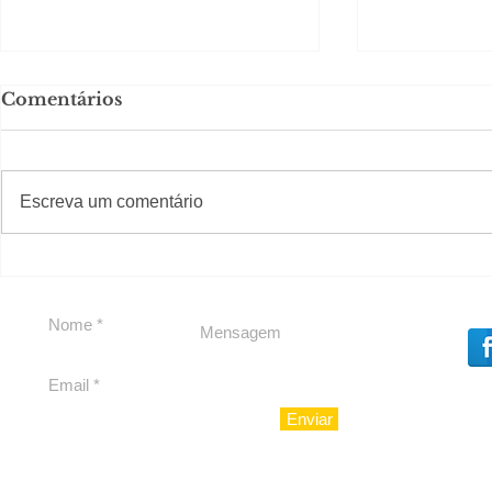
Comentários
Solteirou!
#S
#Sugestões
Escreva um comentário
Private Concierge da
Caju
Enviar