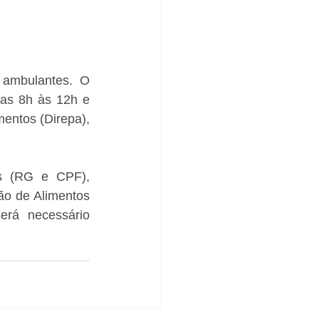
ambulantes. O 
as 8h às 12h e 
entos (Direpa), 
s (RG e CPF), 
o de Alimentos 
erá necessário 