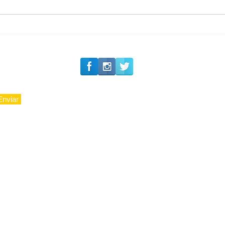
Carnaval 2027: Camarote
Nº1 inicia a venda de
ingressos de sua 36ª
edição
Enviar