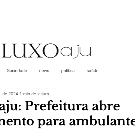
Coluna Social
Sociedade
news
política
saúde
. de 2024
1 min de leitura
aju: Prefeitura abre
ento para ambulant