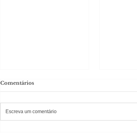
Comentários
#S
#Sugestões
CAJUCIDADE
Escreva um comentário
Carnaval 
Nº1 inicia