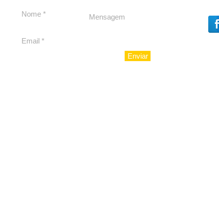
ingressos 
edição
Enviar