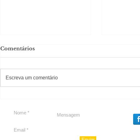
Comentários
#S
#Sugestões
Escreva um comentário
Em Nossa Senhora das
Carolina H
Dores, lideranças
experiênc
reforçam apoio a
para São 
Cláudio Mitidieri
Enviar