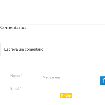
Comentários
#S
#Sugestões
CAJUCID
Escreva um comentário
Carolina Herrera traz
experiência 212 Mansion
para São Paulo
Enviar