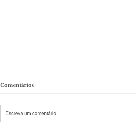
Comentários
#S
#Sugestões
CAJUCID
Escreva um comentário
Carolina Herrera traz