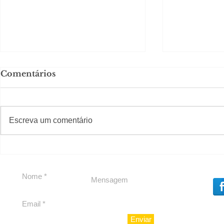
Comentários
#S
#Sugestões
Escreva um comentário
Em Nossa Senhora das
Carolina H
Dores, lideranças
experiênc
reforçam apoio a
para São 
Cláudio Mitidieri
Enviar