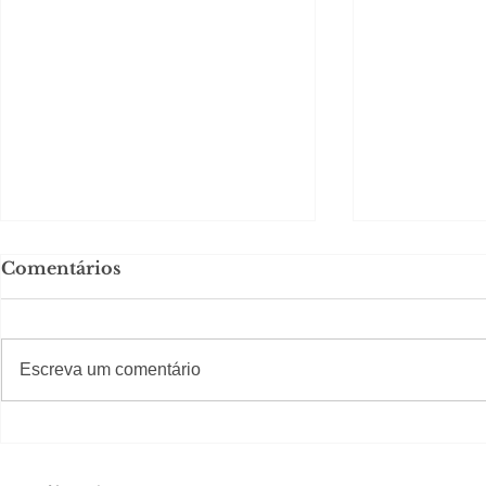
Comentários
#S
#Sugestões
Escreva um comentário
Política by Adiberto de
Tradição e
Souza
23 Anos da
Imobiliári