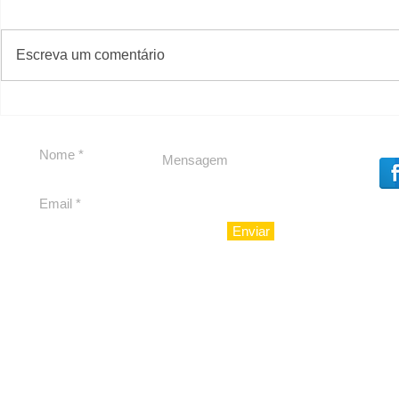
#S
#Sugestões
CAJUCID
Escreva um comentário
Carolina Herrera traz
experiência 212 Mansion
para São Paulo
Enviar