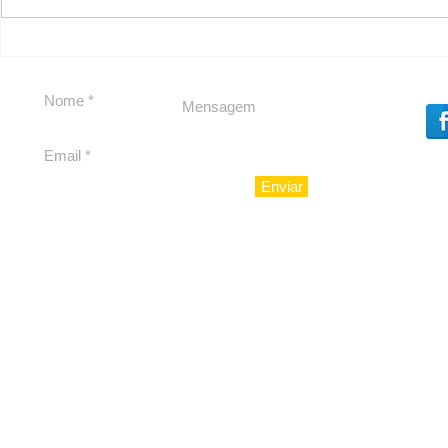
Segurança jurídica em
Private C
debate
Caju
Enviar