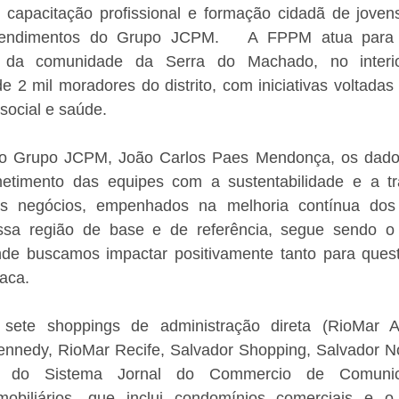
capacitação profissional e formação cidadã de joven
endimentos do Grupo JCPM.   A FPPM atua para a
 da comunidade da Serra do Machado, no interio
e 2 mil moradores do distrito, com iniciativas voltadas
social e saúde. 
do Grupo JCPM, João Carlos Paes Mendonça, os dados
etimento das equipes com a sustentabilidade e a tr
s negócios, empenhados na melhoria contínua dos r
sa região de base e de referência, segue sendo o 
de buscamos impactar positivamente tanto para quest
taca.
ete shoppings de administração direta (RioMar Ar
ennedy, RioMar Recife, Salvador Shopping, Salvador No
), do Sistema Jornal do Commercio de Comuni
obiliários, que inclui condomínios comerciais e o 