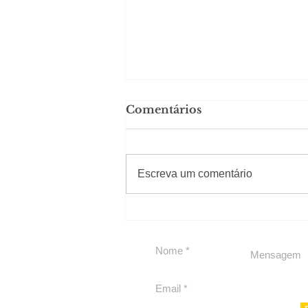
Comentários
#Sugestões
Escreva um comentário
Carolina Herrera traz
experiência 212 Mansion
para São Paulo