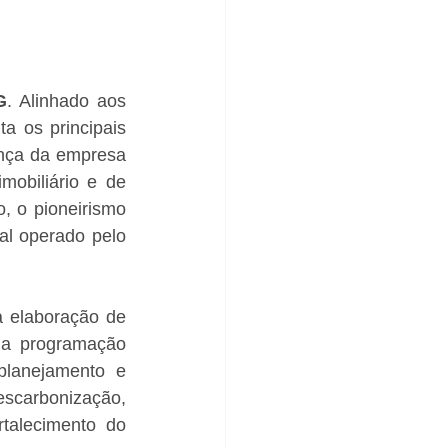
G
. Alinhado aos 
 os principais 
nça da empresa 
obiliário e de 
 o pioneirismo 
l operado pelo 
 elaboração de 
a programação 
planejamento e 
scarbonização, 
rtalecimento do 