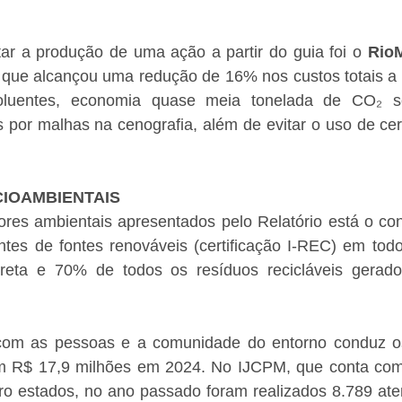
tar a produção de uma ação a partir do guia foi o 
RioM
 que alcançou uma redução de 16% nos custos totais a p
oluentes, economia quase meia tonelada de CO₂ 
s por malhas na cenografia, além de evitar o uso de ce
CIOAMBIENTAIS
dores ambientais apresentados pelo Relatório está o c
ntes de fontes renováveis (certificação I-REC) em todo
ireta e 70% de todos os resíduos recicláveis gerado
om as pessoas e a comunidade do entorno conduz os 
m R$ 17,9 milhões em 2024. No IJCPM, que conta com 
tro estados, no ano passado foram realizados 8.789 ate