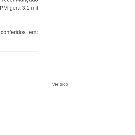
M gera 3,1 mil 
Todos os dados do Relatório ASG 2024 do Grupo JCPM podem ser conferidos em: 
Ver tudo