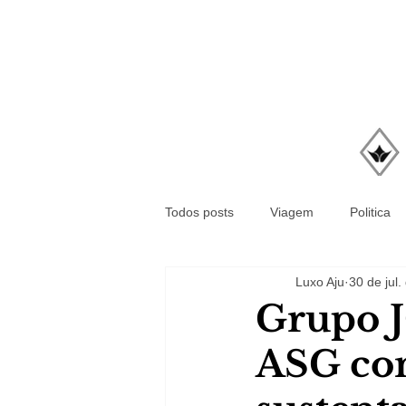
Todos posts
Viagem
Politica
Luxo Aju
30 de jul
Grupo J
ASG co