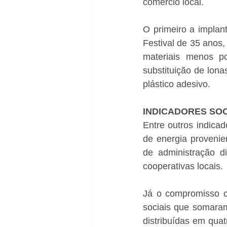
comércio local. 
O primeiro a implan
Festival de 35 anos,
materiais menos p
substituição de lona
plástico adesivo.  
INDICADORES SO
Entre outros indica
de energia provenie
de administração d
cooperativas locais.
Já o compromisso c
sociais que somara
distribuídas em qua