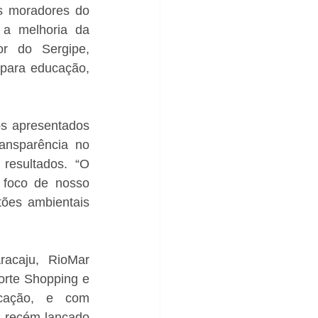
s moradores do 
 melhoria da 
r do Sergipe, 
 para educação, 
 apresentados 
ansparência no 
esultados. “O 
foco de nosso 
ões ambientais 
acaju, RioMar 
rte Shopping e 
cação, e com 
recém-lançado 