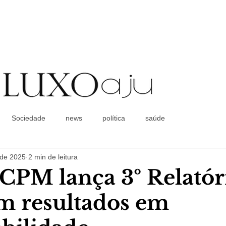
Coluna Social
Sociedade
news
política
saúde
. de 2025
2 min de leitura
CPM lança 3º Relatór
m resultados em