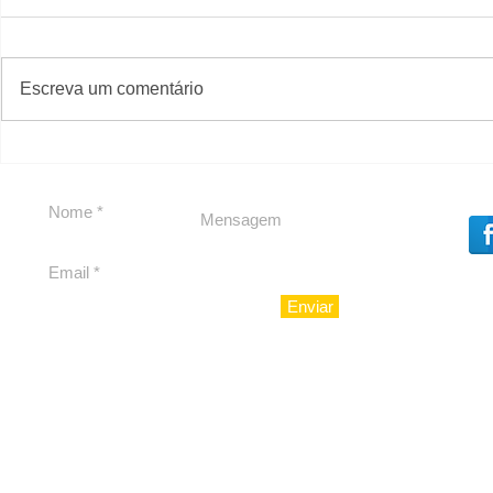
#S
#Sugestões
CAJUCID
Escreva um comentário
Carolina Herrera traz
experiência 212 Mansion
para São Paulo
Enviar