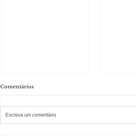
Comentários
#S
#Sugestões
CAJUCID
Escreva um comentário
Carolina Herrera traz