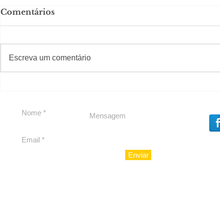
Comentários
#S
#Sugestões
CAJUCID
Escreva um comentário
Carolina Herrera traz
experiência 212 Mansion
para São Paulo
Enviar