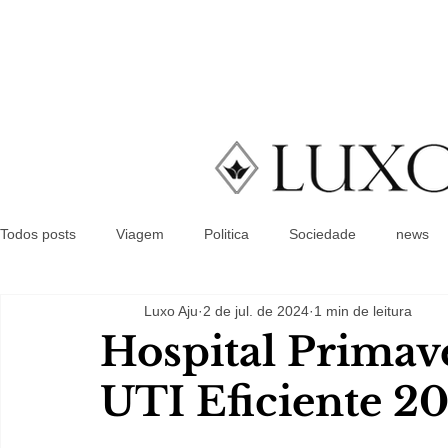
Todos posts
Viagem
Politica
Sociedade
news
Luxo Aju
2 de jul. de 2024
1 min de leitura
Hospital Primave
UTI Eficiente 2