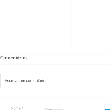
Comentários
#S
#Sugestões
Escreva um comentário
Em Nossa Senhora das
Carolina H
Dores, lideranças
experiênc
reforçam apoio a
para São 