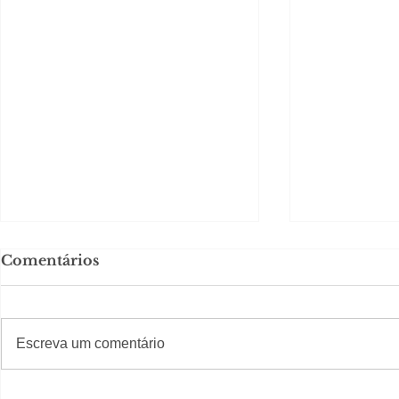
Comentários
#S
#Sugestões
Escreva um comentário
Em Nossa Senhora das
Carolina H