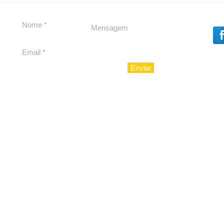
Dores, lideranças
experiênc
reforçam apoio a
para São 
Cláudio Mitidieri
Enviar