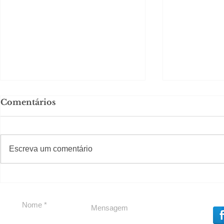
Comentários
#S
#Sugestões
CAJUCID
Escreva um comentário
Carolina Herrera traz
experiência 212 Mansion
para São Paulo