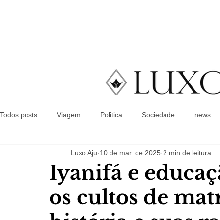
Todos posts
Viagem
Politica
Sociedade
news
Luxo Aju
10 de mar. de 2025
2 min de leitura
Iyanifá e educaç
os cultos de matr