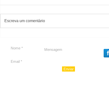
#S
#Sugestões
Escreva um comentário
Segurança jurídica em
Private C
debate
Caju
Enviar