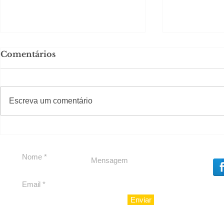
Comentários
#S
#Sugestões
CAJUCID
Escreva um comentário
Carolina Herrera traz
experiência 212 Mansion
para São Paulo
Enviar