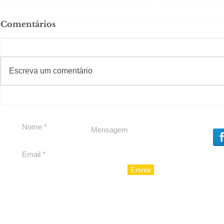
Comentários
#S
#Sugestões
Escreva um comentário
Em Nossa Senhora das
Carolina H
Dores, lideranças
experiênc
reforçam apoio a
para São 
Cláudio Mitidieri
Enviar