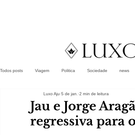
Todos posts
Viagem
Politica
Sociedade
news
Luxo Aju
5 de jan.
2 min de leitura
Jau e Jorge Ara
regressiva para