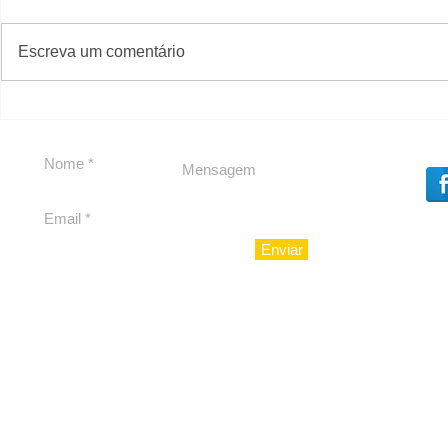
#S
#Sugestões
Escreva um comentário
Segurança jurídica em
Private C
debate
Caju
Enviar